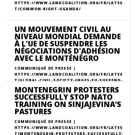
HTTPS://WWW.LANDCOALITION.ORG/FR/LATES
T/COMMON-RIGHT-UGANDA/
UN MOUVEMENT CIVIL AU
NIVEAU MONDIAL DEMANDE
À L'UE DE SUSPENDRE LES
NÉGOCIATIONS D'ADHÉSION
AVEC LE MONTÉNÉGRO
COMMUNIQUÉ DE PRESSE |
HTTPS://WWW.LANDCOALITION.ORG/FR/LATES
T/GLOBAL-CIVIL-SOCIETY-URGES-EU-SUSPEND-
MEMBERSHIP-TALKS-MONTENEGRO/
MONTENEGRIN PROTESTERS
SUCCESSFULLY STOP NATO
TRAINING ON SINJAJEVINA’S
PASTURES
COMMUNIQUÉ DE PRESSE |
HTTPS://WWW.LANDCOALITION.ORG/FR/LATES
T/MONTENEGRIN-PROTESTERS-SUCCESSFULLY-