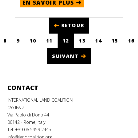
EN SAVOIR PLUS
RETOUR
8
9
10
11
12
13
14
15
16
(CURRENT)
SUIVANT
CONTACT
INTERNATIONAL LAND COALITION
c/o IFAD
Via Paolo di Dono 44
00142 - Rome, Italy
Tel. +39 06 5459 2445
info@landcoalition.org