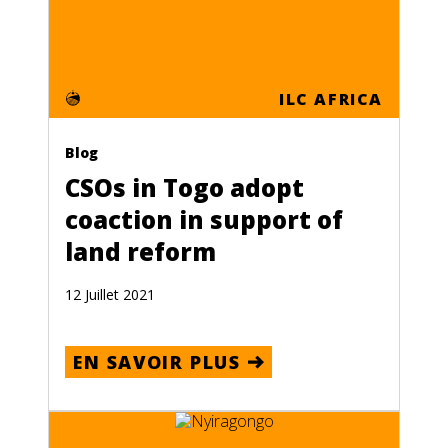
Événement
Communiqués de presse
Reportages photographiques
ILC AFRICA
Langue
Blog
Anglais
CSOs in Togo adopt
Français
coaction in support of
Espagnol
land reform
Thème
12 Juillet 2021
Droits de l'homme
EN SAVOIR PLUS
Droits fonciers des femmes
Objectifs mondiaux
Jeunes